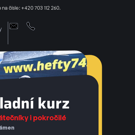
na čísle: +420 703 112 260.
y
ladní kurz
átečníky i pokročilé
Kámen