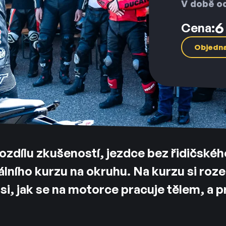
V době od
6
Cena:
Objedn
ozdílu zkušeností, jezdce bez řidičskéh
uálního kurzu na okruhu. Na kurzu si roz
si, jak se na motorce pracuje tělem, a 
.