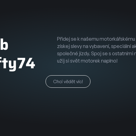
ub
Přidej se k našemu motorkářskému 
získej slevy na vybavení, speciální a
společné jízdy. Spoj se s ostatními
fty74
užij si svět motorek naplno!
Chci vědět víc!