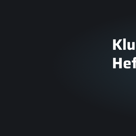
Kl
He