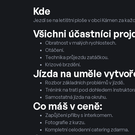
Kde
Jezdí se na letištní ploše v obci Kámen za kaž
Všichni účastníci proj
Obratnost v malých rychlostech.
Otáčení.
Technika průjezdu zatáčkou.
Krizové brzdění.
Jízda na uměle vytvoře
Rozbor základních problémů v jízdě.
Trénink na trati pod dohledem instruktor
Samostatná jízda na okruhu.
Co máš v ceně:
Zapůjčení přilby s interkomem.
Fotografie z kurzu.
Kompletní celodenní catering zdarma.