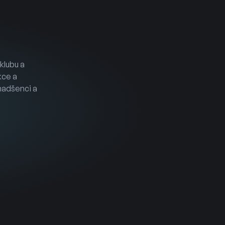
klubu a
kce a
 nadšenci a