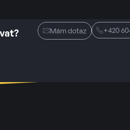
+420 604
Mám dotaz
vat?