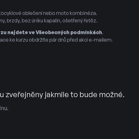
otocyklové oblečení nebo moto kombinéza.
y, brzdy, bez úniku kapalin, ošetřený řetěz.
urzu najdete ve Všeobecných podmínkách
.
ace ke kurzu obdržíte pár dnů před akcí e-mailem.
u zveřejněny jakmile to bude možné.
ínu.