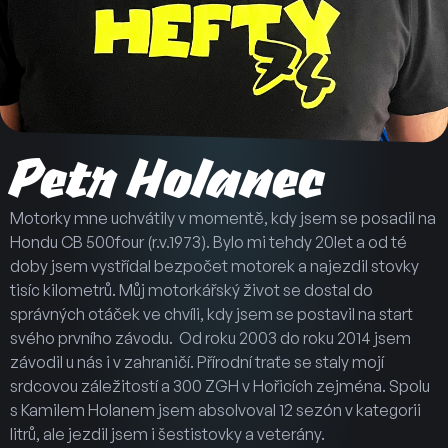
Petr Holanec
Motorky mne uchvátily v momentě, kdy jsem se posadil na
Hondu CB 500four (r.v.1973). Bylo mi tehdy 20let a od té
doby jsem vystřídal bezpočet motorek a najezdil stovky
tisíc kilometrů.
Můj motorkářský život se dostal do
správných otáček ve chvíli, kdy jsem se postavil na start
svého prvního závodu.
Od roku 2003 do roku 2014 jsem
závodil u nás i v zahraničí. Přírodní traťe se staly mojí
srdcovou záležitostí a 300 ZGH v Hořicích zejména.
Spolu
s Kamilem Holanem jsem absolvoval 12 sezón v kategorii
litrů, ale jezdil jsem i šestistovky a veterány.