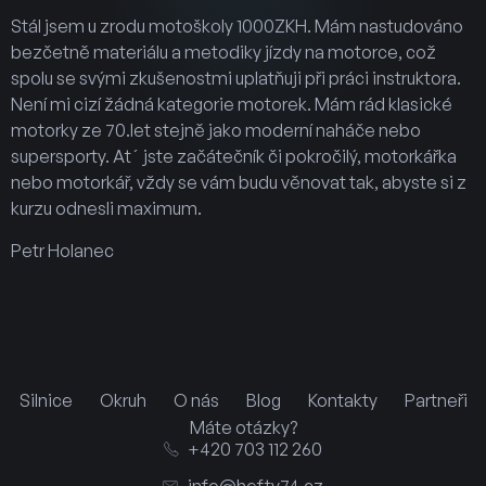
Stál jsem u zrodu motoškoly 1000ZKH. Mám nastudováno
bezčetně materiálu a metodiky jízdy na motorce, což
spolu se svými zkušenostmi uplatňuji při práci instruktora.
Není mi cizí žádná kategorie motorek. Mám rád klasické
motorky ze 70.let stejně jako moderní naháče nebo
supersporty.
At´ jste začátečník či pokročilý, motorkářka
nebo motorkář, vždy se vám budu věnovat tak, abyste si z
kurzu odnesli maximum.
Petr Holanec
Silnice
Okruh
O nás
Blog
Kontakty
Partneři
Máte otázky?
+420 703 112 260