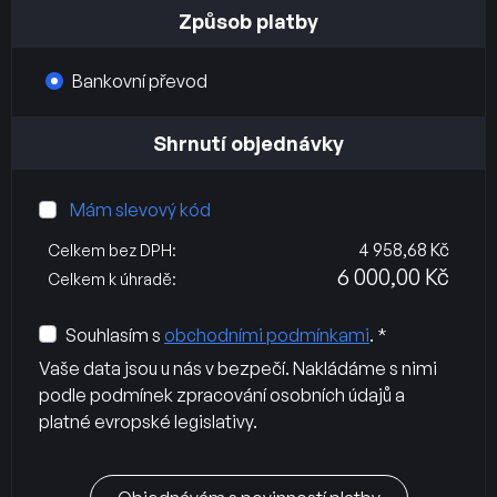
Způsob platby
Bankovní převod
Shrnutí objednávky
Mám slevový kód
4 958,68 Kč
Celkem bez DPH:
6 000,00 Kč
Celkem k úhradě:
Souhlasím s
obchodními podmínkami
. *
Vaše data jsou u nás v bezpečí. Nakládáme s nimi
podle podmínek zpracování osobních údajů a
platné evropské legislativy.