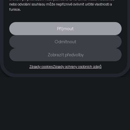
nebo odvolání souhlasu může nepříznivě ovlivnit určité vlastnosti a
funkce.
Přijmout
Odmítnout
Zobrazit předvolby
Silnice
Okruh
O nás
Blog
Kontakty
Partneři
Zásady cookies
Zásady ochrany osobních údajů
Máte otázky?
+420 703 112 260
info@hefty74.cz
Hefty74 s.r.o.
Příčná 1892/4
110 00 Praha