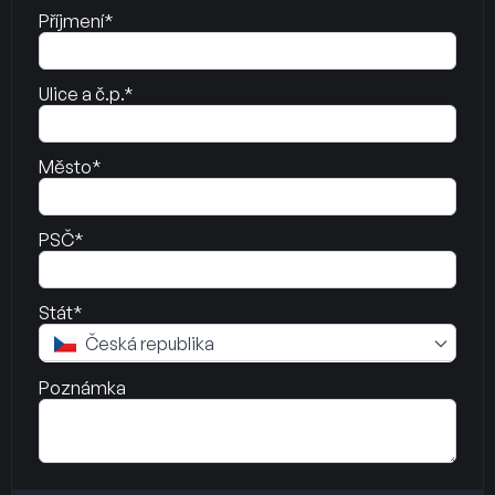
Příjmení*
Ulice a č.p.*
Město*
PSČ*
Stát*
Česká republika
Poznámka