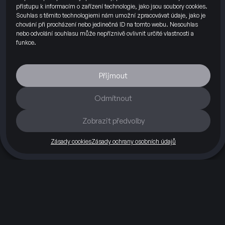
přístupu k informacím o zařízení technologie, jako jsou soubory cookies.
Souhlas s těmito technologiemi nám umožní zpracovávat údaje, jako je
chování při procházení nebo jedinečná ID na tomto webu. Nesouhlas
nebo odvolání souhlasu může nepříznivě ovlivnit určité vlastnosti a
funkce.
Přijmout
Odmítnout
Zobrazit předvolby
Silnice
Okruh
O nás
Blog
Kontakty
Partneři
Zásady cookies
Zásady ochrany osobních údajů
Máte otázky?
+420 703 112 260
info@hefty74.cz
Hefty74 s.r.o.
Příčná 1892/4
110 00 Praha