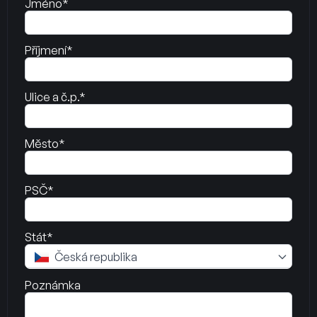
Jméno*
Příjmení*
Ulice a č.p.*
Město*
PSČ*
Stát*
Česká republika
Poznámka