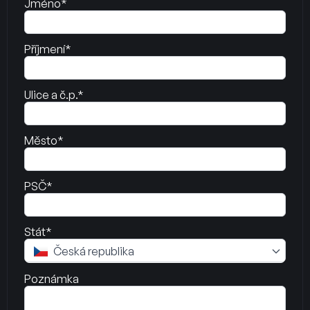
Jméno*
Příjmení*
Ulice a č.p.*
Město*
PSČ*
Stát*
Česká republika
Poznámka