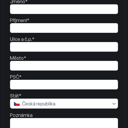
Jméno*
Příjmení*
Ulice a č.p.*
Město*
PSČ*
Stát*
Česká republika
Poznámka