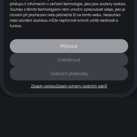
přístupu k informacím o zařízení technologie, jako jsou soubory cookies.
Souhlas s těmito technologiemi nám umožní zpracovávat údaje, jako je
chování při procházení nebo jedinečná ID na tomto webu. Nesouhlas
nebo odvolání souhlasu může nepříznivě ovlivnit určité vlastnosti a
funkce.
Přijmout
Odmítnout
Zobrazit předvolby
Silnice
Okruh
O nás
Blog
Kontakty
Partneři
Zásady cookies
Zásady ochrany osobních údajů
Máte otázky?
+420 703 112 260
info@hefty74.cz
Hefty74 s.r.o.
Příčná 1892/4
110 00 Praha