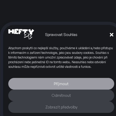
Spravovat Souhlas
Abychom poskytli co nejlepší služby, používáme k ukládání a/nebo přístupu
k informacím o zařízení technologie, jako jsou soubory cookies. Souhlas s
těmito technologiemi nám umožní zpracovávat údaje, jako je chování při
procházení nebo jedinečná ID na tomto webu. Nesouhlas nebo odvolání
souhlasu může nepříznivě ovlivnit určité vlastnosti a funkce.
Silnice
Okruh
O nás
Blog
Kontakty
Partneři
Máte otázky?
+420 703 112 260
Přijmout
info@hefty74.cz
Odmítnout
Hefty74 s.r.o.
Příčná 1892/4
Zobrazit předvolby
110 00 Praha