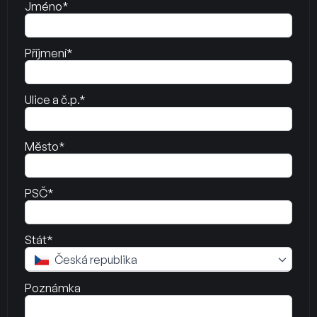
Jméno*
Příjmení*
Ulice a č.p.*
Město*
PSČ*
Stát*
Česká republika
Poznámka