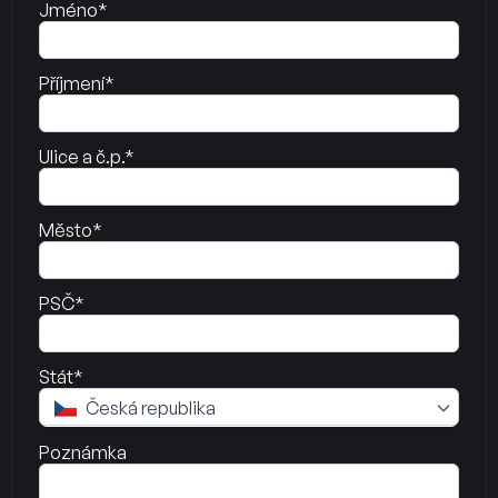
Jméno*
Příjmení*
Ulice a č.p.*
Město*
PSČ*
Stát*
Česká republika
Poznámka