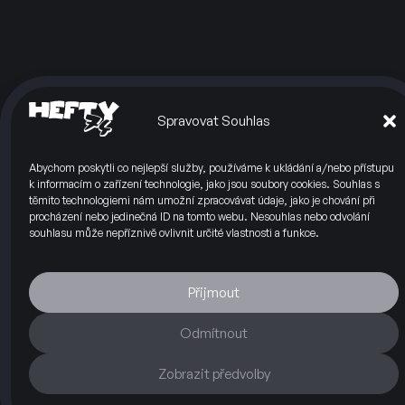
Spravovat Souhlas
Abychom poskytli co nejlepší služby, používáme k ukládání a/nebo přístupu
k informacím o zařízení technologie, jako jsou soubory cookies. Souhlas s
těmito technologiemi nám umožní zpracovávat údaje, jako je chování při
procházení nebo jedinečná ID na tomto webu. Nesouhlas nebo odvolání
souhlasu může nepříznivě ovlivnit určité vlastnosti a funkce.
Silnice
Okruh
O nás
Blog
Kontakty
Partneři
Máte otázky?
+420 703 112 260
Přijmout
info@hefty74.cz
Odmítnout
Hefty74 s.r.o.
Příčná 1892/4
Zobrazit předvolby
110 00 Praha